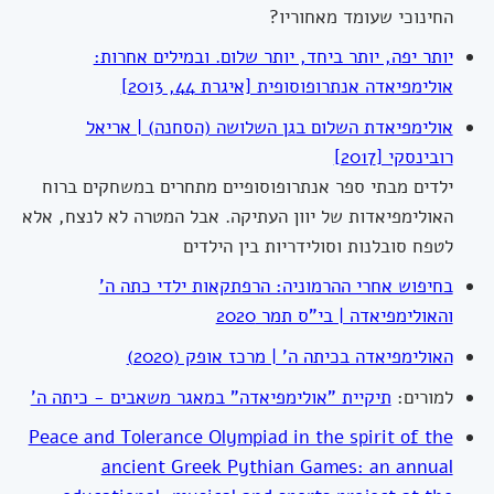
החינוכי שעומד מאחוריו?
יותר יפה, יותר ביחד, יותר שלום. ובמילים אחרות:
אולימפיאדה אנתרופוסופית [איגרת 44, 2013]
אולימפיאדת השלום בגן השלושה (הסחנה) | אריאל
רובינסקי [2017]
ילדים מבתי ספר אנתרופוסופיים מתחרים במשחקים ברוח
האולימפיאדות של יוון העתיקה. אבל המטרה לא לנצח, אלא
לטפח סובלנות וסולידריות בין הילדים
בחיפוש אחרי ההרמוניה: הרפתקאות ילדי כתה ה'
והאולימפיאדה | בי"ס תמר 2020
האולימפיאדה בכיתה ה' | מרכז אופק (2020)
למורים:
תיקיית "אולימפיאדה" במאגר משאבים - כיתה ה'
Peace and Tolerance Olympiad in the spirit of the
ancient Greek Pythian Games: an annual