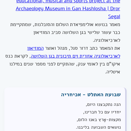
educational, musical and sports project at the
Archaeology Museum in Gan Hashlosha | Dror
Segal
מאמר בנושא אולימפיאדת השלום והסובלנות, שמתקיימת
כבר עשור שלישי בגן השלושה סביב המוזיאון
לארכיאולוגיה.
את המאמר כתב דרור סגל, מנהל ואוצר
המוזיאון
לארכיאולוגיה אזורית וים תיכונית בגן השלושה
, לקראת כנס
איקו"ם בין לאומי ענק, שהתקיים לפני מספר שנים במילנו
איטליה.
שבועת האתלט - אכיחריה
הנה נתקבצנו היום,
יחדיו עם כל חברינו,
מקצות-אָרץ באנו הלום,
נושאים השבועה בליבנו.