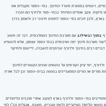
תיים, רשמים במסגרת משרד החינוך. בתי-הספר מקבלים את
ו פיקוח. עקב אופיים המיוחד כבתי-ספר ולדורף הם הוכרו
בארץ, ולכן זוכים בתי-הספר לחופש חינוכי רב ולאמון בדרך
רף
בתוך ובשילוב
עם מערכת החינוך הממלכתית. דבר זה חשוב
יצור מערכת חינוך יפה ואיכותית בבתי הספר עצמם, אלא להשפיע
דברים רבים בחינוך ולדורף שניתנים להעברה, ליישום ולחיקוי
לדורף, ימי עיון וקורסים על נושאים שונים הקשורים לחינוך
ות מורים או הורים המתעניינים בנעשה בבית-הספר וכן לכל אורח
תחייבים בתי-הספר ולדורף בארץ לעקוב אחרי תוכנית הלימודים
נושאי הלימוד העיקריים (לשון ועברית, חשבון, אנגלית וכו') לפי