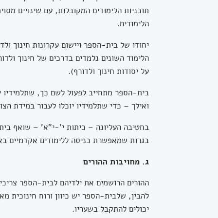
תוכניות הלימודים המקובלות, עם שינויים מסוי
הלימודים.
יחודו של בית-הספר ויישום עקרונות חינוך ולדו
הלימוד השונים נלמדים בדרכים של חינוך ולדו
על יסודות חינוך ולדורף).
בית-הספר מתחייב לפעול לשם כך, שתלמידיו י
ואילך – כדי שתלמידיו יוכלו לעבור במידת הצו
בחטיבה העליונה – כיתות י'-י"א' – שואף בית
בגרות שמאפשרת כניסה ללימודים אקדמיים באו
ג. מחויבות ההורים
ההורים הרושמים את ילדיהם לבית-הספר צריכים
להבין, שלבית-הספר יש כיוון ורוח חינוכית מאד 
יכולים להתקבל בשעריו.