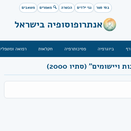
בתי ספר
גני ילדים
הכשרה
🔍 מאמרים
משאבים
אנתרופוסופיה בישראל
רף
ביוגרפיה
פסיכותרפיה
חקלאות
רפואה ומטפלים
יישומים" (סתיו 2000)