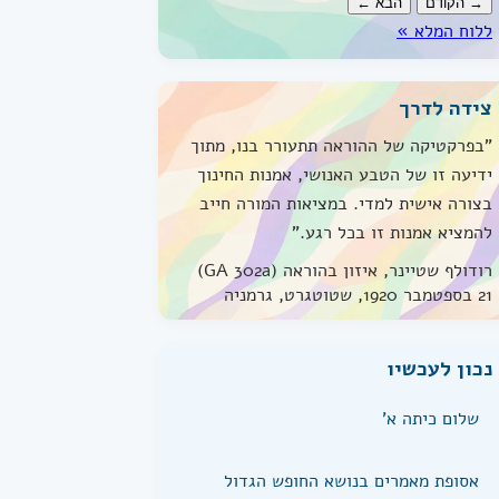
→ הקודם
הבא ←
ללוח המלא »
צידה לדרך
"בפרקטיקה של ההוראה תתעורר בנו, מתוך
ידיעה זו של הטבע האנושי, אמנות החינוך
בצורה אישית למדי. במציאות המורה חייב
להמציא אמנות זו בכל רגע."
רודולף שטיינר, איזון בהוראה (GA 302a)
21 בספטמבר 1920, שטוטגרט, גרמניה
נכון לעכשיו
שלום כיתה א'
אסופת מאמרים בנושא החופש הגדול