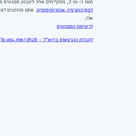
מאז ה-7.10, מתקיימים אחד לשבוע מפגשים פתוחים לציבור, ללא עלות, באדיבות
לפסיכותרפיה אנתרופוסופית
. אתם מוזמנים לצ
אלו.
לרשימת המפגשים
לקבלת ההרצאות בדוא"ל - https://lp.vp4.me/ohz8