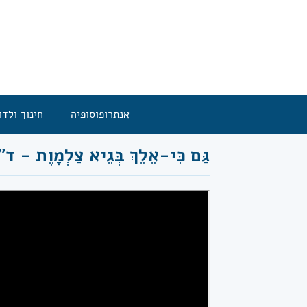
אנתרופוסופיה
חינוך ולדו
גַּם כִּי-אֵלֵךְ בְּגֵיא צַלְמָוֶת - ד"ר