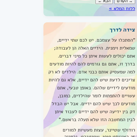
→ הקודם
הבא ←
ללוח המלא »
צידה לדרך
"הסתכלו על עצמכם. יש לכם שתי ידיים,
שמאלית וימנית. הידיים האלה הן לעבודה;
אתם יכולים לעשות איתן כל מיני דברים.
בדרך זו, אתם גם גורמים להם להיות מודעים
למה שמעסיק אותם כבני אדם. הילדים לא רק
צריכים לדעת שיש להם ידיים, אלא גם להיות
מודעים לידיים שלהם. באופן טבעי, אתם
עשויים להתפתות לומר שהילדים, כמובן,
מודעים לכך שיש להם ידיים. אבל יש הבדל
דק בין ידיעה שיש להם ידיים לעבוד איתן
לבין המחשבה הזו שלא תעלה בראשם."
רודולף שטיינר, עצות מעשיות למורים
25 באוגוסט 1919, שטוטגרט, גרמניה