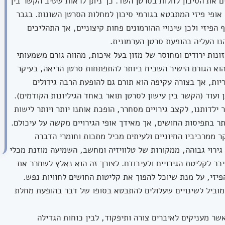
 את הסיכון לחלות בסרטן השד. כך ניתן לראות שטיב הקשר בין
ופי פיזי המתבטא בגורמי סיכון למחלות הסרטן השונות. בגבר
 הפיזי ולכן שינויי ההורמונים פחות קיצוניים, אך התהליכים
ו העליה בהופעת סרטן הערמונית.
נות ירודים ומחוסר של מזון בעל איכות, מהווה גורם משמעותי
וא הגורם הישיר השכיח ביותר להתפתחות סרטן הריאה, בעיקר
ות, אך בצורה עקיפה הוא תורם גם להופעת הרבה גידולים
ועוד (הקשר בין עישון לסרטן תואר באחד הגיליונות הקודמים).
לדותנו, לקצב גירויים מסחרר, הופכת אותנו יותר ויותר לישות
תר בתפיסות החושים, אך מאידך אופי הגירויים מקשה על עיכולם.
ר ממרכיביו החיוניים ולעיתים מכיל מתכות וחומרי הדברה
גירוי גבוהה, ממקורות של טלוויזיה ומחשב, השמיעה מוזנת מכלי
כר לקליטת הגירויים ולעיבודם. לצורך זה הוא נאלץ לשחרר את
פיזי, על מנת שיוכל להפוך את קליטות החושים לחוויות נפש.
מוביל לשינויים שעלולים להתבטא בסופו של דבר בהופעת מחלת
 אשר מעניקים לאיברים צורה ותיפקוד, לבין כוחות הגדילה