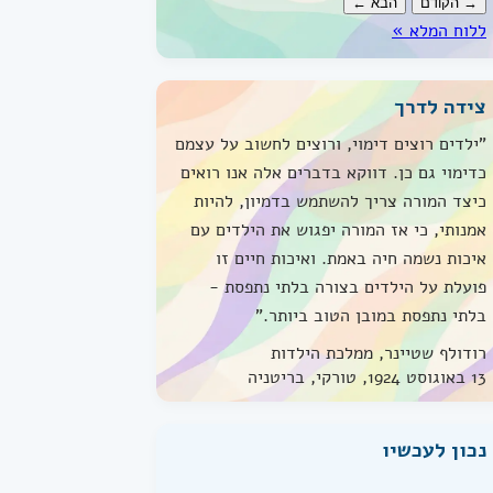
→ הקודם
הבא ←
ללוח המלא »
צידה לדרך
"ילדים רוצים דימוי, ורוצים לחשוב על עצמם
כדימוי גם כן. דווקא בדברים אלה אנו רואים
כיצד המורה צריך להשתמש בדמיון, להיות
אמנותי, כי אז המורה יפגוש את הילדים עם
איכות נשמה חיה באמת. ואיכות חיים זו
פועלת על הילדים בצורה בלתי נתפסת -
בלתי נתפסת במובן הטוב ביותר."
רודולף שטיינר, ממלכת הילדות
13 באוגוסט 1924, טורקי, בריטניה
נכון לעכשיו