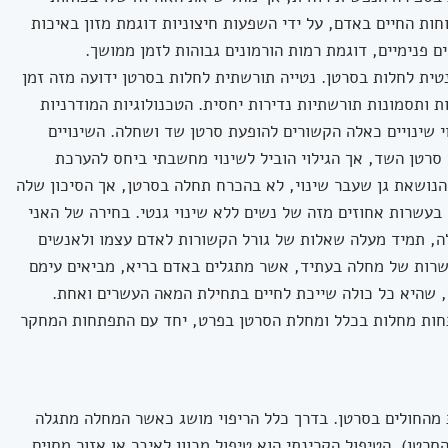
ות החיים באדם, על ידי השפעות חיצוניות דוגמת מזון באיכות
מים פנימיים, דוגמת רמות הורמונים גבוהות לזמן ממושך.
ית לחלות בסרטן. נטייה תורשתית לחלות בסרטן ידועה מזה זמן
תה רק למחלות ותסמונות תורשתיות נדירות יחסית. הטכנולוגיות המודרניות
י שינויים כאלה הקשורים להופעת סרטן שד ושחלה. השינויים
לו אחראים רק ל 5% עד 10% ממקרי סרטן השד, אך הגילוי הוביל לשינוי מחשבתי ביחס להערכת
הנושאת גן שעבר שינוי, לא בהכרח תחלה בסרטן, אך הסיכון שלה
עשרות אחוזים מזה של נשים ללא שינוי גנטי. בחירה של האני
ה, תמיד מעלה שאלות של גורל הקשורות לאדם עצמו ולאנשים
פשרות של מחלה בעתיד, אשר מתגלים באדם בריא, מביאים עימם
, שהיא כל כולה שייכת לחיים בתחילת המאה העשרים ואחת.
תחות מחלות בכלל ומחלת הסרטן בפרט, יחד עם התפתחות המחקר
מהחולים בסרטן. בדרך כלל הריפוי מושג כאשר המחלה מתגלה
 כריתה בניתוח (25% מגידולי הסרטן). הטיפול הקרינתי הוא טיפול מכוון לאיבר או אזור מסוים