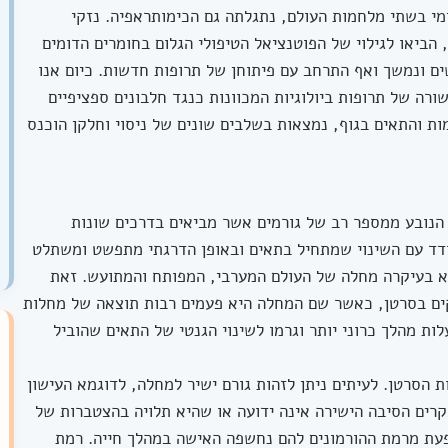
י בשתי מלחמות העולם, נתגלתה גם הכימותראפיה. נזקי
ביאו לגילוי של הפוטנציאל הטיפולי הגלום בחומרים הדומים
ם ונמשך ואף התרחב עם פיתוחן של תרופות חדשות. כיום אנו
רה של תרופות ביולוגיות המכוונות כנגד חלבונים ספציפיים
ות והתאים בגוף, נמצאות בשלבים שונים של ניסוי וחלקן הוכנס
הנובע ממספר רב של גורמים אשר מביאים בדרכים שונות
ודד עם השינוי שמתחיל בתאים ובאופן הדרגתי מתפשט ומשתלט
יא בעיקרה מחלה של העולם המערבי, המפותח והמתועש. זאת
ים בסרטן, כאשר שם המחלה היא פעמים רבות תוצאה של מחלות
ות מהלך כרוני יותר וגרמו לשינוי הגנטי של התאים שהוביל
הסרטן. לעיתים ניתן לזהות גורם ישיר למחלה, לדוגמא העישון
רים הסיבה הישירה אינה ידועה או שהיא תלויה בהצטברות של
עת מרמת ההורמונים להם נחשפה האישה במהלך חייה. רמת