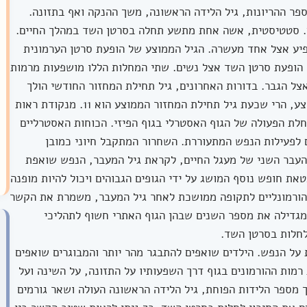
ספר ההריונות, גיל הלידה הראשונה, משך ההנקה ואף בתזונה.
ם. סטטיסטית, אשה אחת מתשע תחלה בסרטן השד במהלך החיים.
ופיע אצל אחד מעשרה. הגיל הממוצע של הופעת סרטן הערמונית
הגיל הממוצע של הופעת סרטן השד אצל נשים. שתי המחלות הללו מושפעות מרמות
צל הגבר. בדורות האחרונים, גיל תחילת המחזור החודשי הולך
ויורד. אם לפני מאה שנה היה הגיל 14-13 בממוצע, הרי שכעת גיל תחילת המחזור הממוצע הוא 11. מנקודת ראות
חלת הפעולה של הגוף האסטרלי בגוף הפיזי. הכוחות האסטרליים
 לפעילות הנפש המתעוררת. השחרור המתקבל חיוני כמובן
העבר השני של מעגל החיים, לקראת גיל המעבר, הנפש שואפת
ת חופש נוסף המושג על ידי הגופים הגבוהים ויכול להיות מופנה
 הורמונליים לתקופה ממושכת לאחר גיל המעבר, משמרת את הקשר
ר מגדילה את מספר השנים שבהן הגוף האתרי חשוף לתהליכי
לחלות בסרטן השד.
 על הנפש. הילדים שואפים להתבגר מהר יותר והמבוגרים שואפים
מות ההורמונים בגוף דרך השפעותיו על התזונה, על השינה ועל
 מספר הלידות הפוחת, גיל הלידה הראשונה העולה ושאר גורמים