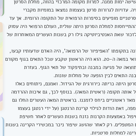
ישה ימות ממנה. למרות מקומה המרכזי בהווה, מחלת הסרטן
ה. עדויות לגרורות סרטן בעצמות נמצאו במומיות מקברי
 סרטניים מופיעים בסיפרות הרפואית של התקופה הרומית. אך עד
לת העת החדשה ובמיוחד עד המאה ה-19, ההתייחסות למחלת הסרטן היתה שולית, העולם הרפואי היה עסוק
לזכור שאת האנטיביוטיקה גילו רק בשנות העשרים המאוחרות של
1902), רופא גרמני שכונה בתקופתו 'האפיפיור של הרפואה', היה האדם שדעותיו קבעו,
אולי יותר מכל אדם אחר, את כיוון המחקר הרפואי במאה ה-20. הוא היה הראשון שקבע שכל התאים בגוף מקורם
וצאה של פגיעה במבנה ובתיפקוד של תאי הגוף. בעזרת
בנה התאים לבין הופעה של מחלות שונות.
ן היתה כריתה כירורגית של הגידול. ואמנם, ניתוחים כאלו
ל אותה תקופה (ראשית המאה). בנוסף לכך, גם איכות ההרדמה
 מאד ראשוניים ביחס לזמננו. בראשית המאה העשרים החלו גם
פה, זאת הודות לגילוי קרינת הרנטגן (על ידי רנטגן בעצמו
הטיפול באמצעות הקרנות נזנח בשנות העשרים לאחר חשיפת
ם המטפלים. רק לאחר שהושג שיפור ניכר במכשירי הקרינה בשנות
ינה למחלות סרטניות.