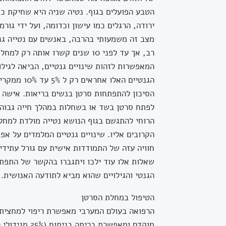
הטבע הפועלים בגוף. נטיה שניה היא שחיקת כוח
ירודה, הרגלים כמו עישון וכדומה, ועל ידי גור
מצב זה משמעותי בהרבה, באנשים עם נטייה גנט
רב, אך עד לפני 10 שנים קשרו או
המאפשרות לזהות שינויים גנטיים, הביאה לגילו
הגנטיים הא
הסיכון להתפתחות סרטן בנשים בריאות. אישה 
לפתח סרטן בשד או בשחלות במהלך חייה גבוה ב
הרוחי להתגשם בגוף הנושא נטייה מולדת למחל
הקרובים אליו. שינויים גנטיים המלמדים על א
חוויה עזה של התמודדות אישית עם גורל עתידי
שאלות אלו עוד ילכו ויתגברו בהקשר של התפ
הגנטי והגילויים שהוא מביא לתודעה האנושית.
הטיפול במחלת הסרטן
הרפואה בעולם המערבי מאפשרת ריפוי למחצית 
מוקדם ומאפשרת