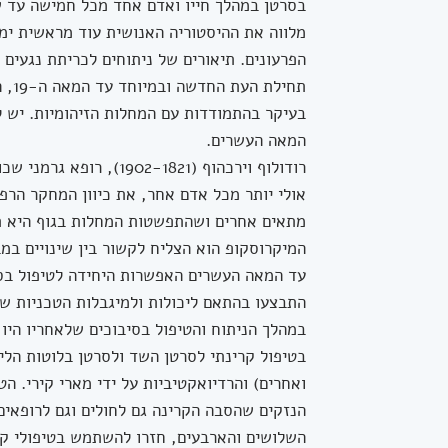
בסרטן במהלך חייו ואדם אחד מכל חמישה עד ש
מלווה את ההיסטוריה האנושית עוד מראשית ימי
הפרעונים. תיאורים של ניתוחים לכריתת נגעים
תחי
בעיקר בהתמודדות עם המחלות הזיהומיות. יש 
המאה העשרים.
רודולוף וירכהוף (-1821
מתאים אחרים ושהתפשטות המחלות בגוף היא ת
המיקרוסקופ הוא הצליח לקשור בין שינויים במ
עד המאה העשרים האפשרות היחידה לטיפול בסרט
התבצעו בהתאם ליכולות ולמיגבלות הטכניות ש
במהלך הניתוח והטיפול בסיבוכים שלאחריו היו
בטיפול קרינתי לסרטן השד ולסרטן בלוטות הלימ
ואחרים) והרדיואקטיביות על ידי מארי קירי. 
הנזקים שהסבה הקרינה גם לחולים וגם לרופאי
השלושים והארבעים, חזרו להשתמש בטיפולי קר