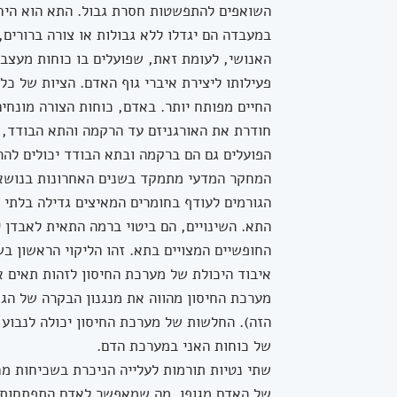
השואפים להתפשטות חסרת גבול. התא הוא היחי
במעבדה הם יגדלו ללא גבולות או צורה ברורים
האנושי, לעומת זאת, שפועלים בו כוחות מעצב
פעילותו ליצירת איברי גוף האדם. הציות של כ
החיים מפותח יותר. באדם, כוחות הצורה מונחים 
חודרת את האורגניזם עד הרקמה והתא הבודד, 
הפועלים גם הם ברקמה ובתא הבודד יכולים להר
המחקר המדעי מתמקד בשנים האחרונות בנושא ה
הגורמים לעודף בחומרים המאיצים גדילה בלתי
התא. השינויים, הם ביטוי ברמה התאית לאבדן
החופשיים המצויים בתא. זהו הליקוי הראשון ב
איבוד היכולת של מערכת החיסון לזהות תאים א
מערכת החיסון מהווה את מנגנון הבקרה של הגוף
הזה). החלשות של מערכת החיסון יכולה לנבוע 
של כוחות האני במערכת הדם.
שתי נטיות תורמות לעלייה הניכרת בשכיחות מ
של האדם מגופו. מה שמאפשר לאדם התפתחות ב