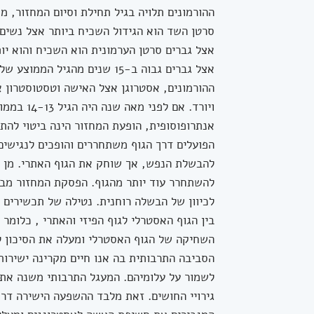
ההורמונים תלויה בגיל תחילת וסיום המחזור, מ
סרטן השד הוא הגידול השכיח ביותר אצל נשי
אצל גברים סרטן הערמונית הוא השכיח והוא י
אצל גברים גבוה ב-15 שנים מ
ההורמונים, אסטרוגן אצל האישה וטסטוסטרון א
אנתרופוסופית, הופעת המחזור הינה ביטוי להת
הפועלים דרך הגוף משתחררים והופכים לנגישים
להבשלת הנפש, אך שוחק את הגוף האתרי. מן 
להשתחרר עוד יותר מהגוף. הפסקת המחזור מבטא
לכיוון של הבשלה רוחנית. נטילה של תכשירים
בין הגוף האסטרלי לגוף הפיזי והאתרי , כלומ
השחיקה של הגוף האסטרלי ומעלה את הסיכון 
הסביבה התרבותית בה אנו חיים מקרינה ישירות
לשמור על עלומיהם. המעגל התרבותי משנה את ר
גירויי החושים. זאת מלבד ההשפעה הישירה דרך