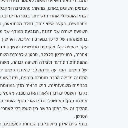
המגבירים את חשיפת האשה לאסטרוגנים ומעלים
הגופים השונים באדם, מושפע מהסביבה ומקבל א
הגוף האסטרלי אחוז חזק יותר בגוף החיים ובגוף
מתרחשים, בקצב איטי יותר, וחלק מהתוצאה, הנ
השפעה ישירה של תזונה, הנובעת מעודף של מזו
בהתפתחות של סרטן במערכת העיכול. העישון ה
עקב שאיפה של חלקיקים מסרטנים בעשן הסיגרי
אחרים, כמו סרטן הלבלב, סרטן שלפוחית השתן 
התפתחות התודעה ולצידה חשיפה גבוהה, משחר י
של חושים. התודעה גורמת לנו להיות רגישים יו
התזונה מכילה הרבה חומרים כימיים, מזון שעוק
בכמויות משמעותיות. חוש הראיה מוזן בעוצמת 
נגינה חשמליים וכן הלאה. האדם מפנה מאמץ ני
אחיזת הגוף האסטרלי וגוף האני בגוף האתרי וה
תהליך זה של רפיון הקשר בין האסטרלי לאתרי 
הסרטן.
בגוף קיים איזון ביולוגי בין הכוחות המעצבים,