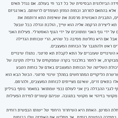
דה הביולוגית הבסיסית של כל דבר חי בעולם. אם נגדל תאים
, אלא בהתאם למרחב וכמות המזון העומדים לרשותם. באורגניזם
ים, התבנית האנושית מרסנת את שאיפות התא ורותמת את
ל תא ליצירת הרקמה אליה הוא שייך, הולכת וגדלה ככל שבעל
על ידי גוף האני ומתווכים על ידי הגוף האסטרלי. פעילות האני
אבל אם היא נחלשת מסיבה כל שהיא, הרי שכוחות הגדילה
ים ראש ולהתגבר על הכוחות המעצבים.
שינויים שעוברים על התא לקבלת תא סרטני. נתגלו שינויים
 מבוקרת, או לחסר בחלבוני בקרה שמפקחים על גדילה תקינה של
 יכולת השליטה של הכוחות המעצבים באדם על כוחות הטבע
שרשרת הליקויים המתרחשים במהלך שינוי סרטני. הכשל הבא הוא
לו כתאים זרים, שאינם מצייתים לכוחות המעצבים, ולהרסם.
 לגבי ההבדלה בין אני לעולם (כפי שמתואר במאמר נוסף בגיליון
מקושי בזיהוי או מקושי בתגובה. שניהם קשורים למידת הפעילות
חלת הסרטן. האחת היא השיחרור היחסי של ישותו הנפשית רוחית
ספירה הנפשית רוחית, אך מחליש את האחיזה שלו בכוחות