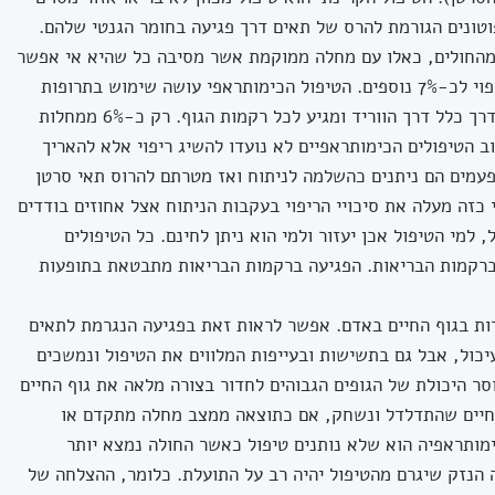
וטונים הגורמת להרס של תאים דרך פגיעה בחומר הגנטי שלהם.
פול באמצעות קרינה מאפשר ריפוי אצל 12% מהחולים, כאלו עם מחלה ממוקמת אשר מסיבה כל שהיא אי אפשר
לנתחם. טיפול המשלב קרינה וניתוח מאפשר ריפוי לכ-7% נוספים. הטיפול הכימותראפי עושה שימוש בתרופות
הפוגעות ביכולת התא להתרבות. הטיפול ניתן בדרך כלל דרך הווריד ומגיע לכל רקמות הגוף. רק כ-6% ממחלות
ב הטיפולים הכימותראפיים לא נועדו להשיג ריפוי אלא להאריך
פעמים הם ניתנים כהשלמה לניתוח ואז מטרתם להרוס תאי סרטן
 כזה מעלה את סיכויי הריפוי בעקבות הניתוח אצל אחוזים בודדים
 למי הטיפול אכן יעזור ולמי הוא ניתן לחינם. כל הטיפולים
 ברקמות הבריאות. הפגיעה ברקמות הבריאות מתבטאת בתופעות
רות בגוף החיים באדם. אפשר לראות זאת בפגיעה הנגרמת לתאים
כול, אבל גם בתשישות ובעייפות המלווים את הטיפול ונמשכים
ר היכולת של הגופים הגבוהים לחדור בצורה מלאה את גוף החיים
ף החיים שהתדלדל ונשחק, אם כתוצאה ממצב מחלה מתקדם או
מותראפיה הוא שלא נותנים טיפול כאשר החולה נמצא יותר
 הנזק שיגרם מהטיפול יהיה רב על התועלת. כלומר, ההצלחה של