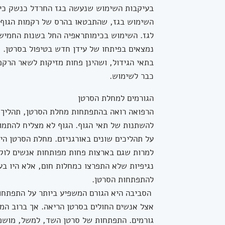
בעיקבות השימוש שנעשה בגז החרדל כנשק כימ
השימוש בגז, שהתבטאו בהרס של רקמות הגוף, ה
לגז. השימוש בכימותראפיה החל בשנות החמישי
נמצאים בפיתחו של עידן חדש בטיפול בסרטן. שו
בתאי הגידול, ושהינן פחות מזיקות לשאר הרקמ
כבר לשימוש.
הגורמים למחלת הסרטן
הרפואה רואה בהתפתחות מחלת הסרטן, תהליך 
להשתנות של תאי הגוף. הגוף לא מצליח להתמ
על תהליכים שונים באורגניזם. מחלת הסרטן ה
למרות שגם בארצות פחות מפותחות אנשים לוק
נגיפיות שלא התפרצו כמחלות חום, אלא היו בעל
להתפתחות הסרטן.
הסביבה היא הגורם המשפיע ביותר על התפתחות 
אצל אנשים החולים בסרטן הריאה. אך ברוב המק
גורמים. התפתחות של סרטן השד, למשל, מושפ