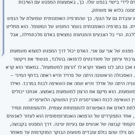
ים לידי ביטוי בנפש שלו. כך, באמצעות המפגש עם האיכות
מנה כלוא או משותק.
 עובדת גם על הגוף, כך שהתרפיה האומנותית שפועלת על הנפש
ית. גם בתרפיה האומנותית נשמר החופש של המטופל. הוא מחליט
 ללכת. הרי כל הצבעים והתנועות נמצאים באדם מלכתחילה, אבל
מפגש של אני עם אני. האדם יכול דרך המפגש למצוא משמעות
רכתי עיתון של סטודנטים לרפואה בהולנד, פגשתי את ויקטור
 אכן כתב לנו מאמר וקרא לו 'הרצון למשמעות'. במאמר הוא קרא
. האסכולה הראשונה היתה של פרויד והיא ראתה בדחף המיני –
שניה היתה של אדלר והיא שמה את השאיפה לכוח במרכז. ואילו
משמעות. הוא מיקם את הרצון למשמעות באמצע. אנחנו יכולים
 השאיפה לכוח האהרימנית לבין התשוקה הלוציפרית.
 לתת לאדם את האפשרות להתפתחות עצמית. ולהתפתחות תמיד
, אחד התפקידים של הרפואה האנתרופוסופית הוא לעזור לאנשים
הקמתי קבוצה של אנשים עם בעיות שינה. דרך המפגש בקבוצה,
 הם גילו שהם כולם עובדים משעות הבוקר המוקדמות עד מאוחר