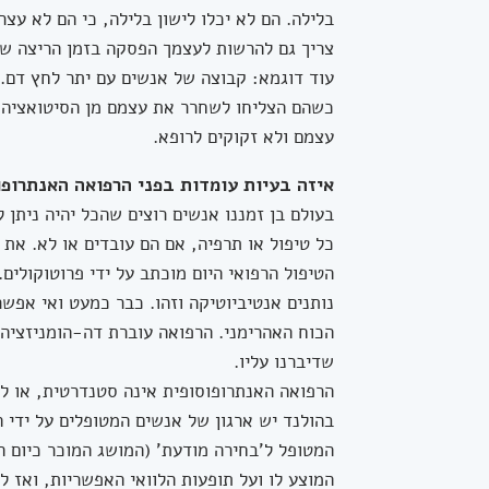
בלילה. הם לא יכלו לישון בלילה, כי הם לא עצר
צריך גם להרשות לעצמך הפסקה בזמן הריצה של
עוד דוגמא: קבוצה של אנשים עם יתר לחץ דם
כשהם הצליחו לשחרר את עצמם מן הסיטואציה, 
עצמם ולא זקוקים לרופא.
איזה בעיות עומדות בפני הרפואה האנתרופו
בעולם בן זמננו אנשים רוצים שהכל יהיה ניתן
כל טיפול או תרפיה, אם הם עובדים או לא. את
הטיפול הרפואי היום מוכתב על ידי פרוטוקולים
נותנים אנטיביוטיקה וזהו. כבר כמעט ואי אפשר
הכוח האהרימני. הרפואה עוברת דה-הומניזציה.
שדיברנו עליו.
הרפואה האנתרופוסופית אינה סטנדרטית, או ל
בהולנד יש ארגון של אנשים המטופלים על ידי 
המטופל ל'בחירה מודעת' (המושג המוכר כיום 
המוצע לו ועל תופעות הלוואי האפשריות, ואז 