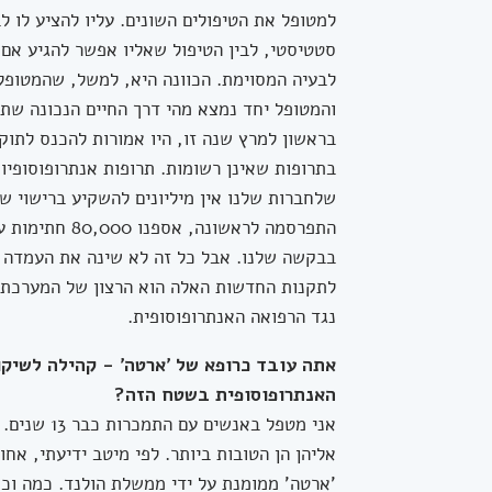
למטופל את הטיפולים השונים. עליו להציע לו ל
סטטיסטי, לבין הטיפול שאליו אפשר להגיע אם
לבעיה המסוימת. הכוונה היא, למשל, שהמטופל 
והמטופל יחד נמצא מהי דרך החיים הנכונה שתב
בראשון למרץ שנה זו, היו אמורות להכנס לתו
בתרופות שאינן רשומות. תרופות אנתרופוסופיו
שלחברות שלנו אין מיליונים להשקיע ברישוי ש
התפרסמה לראשו
בבקשה שלנו. אבל כל זה לא שינה את העמדה ש
לתקנות החדשות האלה הוא הרצון של המערכת 
נגד הרפואה האנתרופוסופית.
אתה עובד כרופא של 'ארטה' - קהילה לשיק
האנתרופוסופית בשטח הזה?
אליהן הן הטובות ביותר. לפי מיטב ידיעתי, אחו
'ארטה' ממומנת על ידי ממשלת הולנד. כמה וכמ