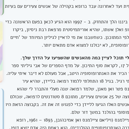
ית ועד לאחרונה עבד כרופא בקהילה של אנשים צעירים עם בעיות
המשכנו לפגוש את יופ בכנסים רפואיים והקשר ביננו הלך והתחזק. ב - 1997 הוא הגיע לכאן בפעם הראשונה כדי
ופ ואלן אשתו, שהיא אוריתמיסטית מרפאת רבת ניסיון, ביקרו
פי המתוכנן. כשחשבנו את מי לראיין לגיליון המיוחד של 'חיים
פוסופית, לא יכולנו למצוא אדם מתאים יותר.
לי תוכל לציין כמה מהאנשים שהשפיעו על הדרך שלך.
פגשתי את האנתרופוסופיה לראשונה בערך בגיל 17, לקראת סוף התיכון. על מדף הספרים של אבי גיליתי ספר
 הכיר את האנתרופוסופיה היטב, אבל מעולם לא דיבר איתי עליה.
מיד כשפתחתי את הספר, הוא עורר בי ענין בלתי רגיל. בגיל 18 התחלתי ללמוד רפואה בליידן, שהיא עיר
ס פטר ואן מאנן, שלמד רפואה שנה מעלי והתברר לי שהוא
אנתרופוסוף. תוך שלושה שבועות צמחה לה קבוצה של 25 אנשים צעירים, מתוכם 8 סטודנטים לרפואה, שכולם
נשים האלו הגיעו לליידן כדי לפגוש זה את זה. בקבוצה הזאת היו
וסופי בהולנד במשך דור שלם.
המפגש החשוב ביותר בעבורי היה המפגש עם ציילמנס (ויליאם ציילמנס ואן אמיכהובן, 1893 – 1961, רופא
רה האנתרופוסופית ההולנדית). הוא באמת היה אדם יוצא דופן,