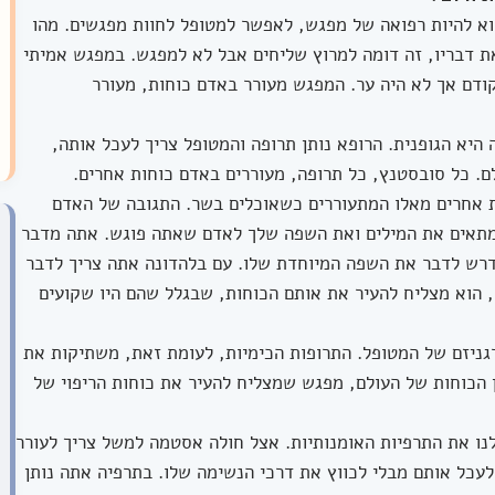
א להיות רפואה של מפגש, לאפשר למטופל לחוות מפגשים. מהו
 דבריו, זה דומה למרוץ שליחים אבל לא למפגש. במפגש אמיתי
ודם אך לא היה ער. המפגש מעורר באדם כוחות, מעורר
היא הגופנית. הרופא נותן תרופה והמטופל צריך לעכל אותה,
לם. כל סובסטנץ, כל תרופה, מעוררים באדם כוחות אחרים.
 אחרים מאלו המתעוררים כשאוכלים בשר. התגובה של האדם
מתאים את המילים ואת השפה שלך לאדם שאתה פוגש. אתה מדבר
דרש לדבר את השפה המיוחדת שלו. עם בלהדונה אתה צריך לדבר
, הוא מצליח להעיר את אותם הכוחות, שבגלל שהם היו שקועים
ניזם של המטופל. התרופות הכימיות, לעומת זאת, משתיקות את
ן הכוחות של העולם, מפגש שמצליח להעיר את כוחות הריפוי של
נו את התרפיות האומנותיות. אצל חולה אסטמה למשל צריך לעורר
לעכל אותם מבלי לכווץ את דרכי הנשימה שלו. בתרפיה אתה נותן