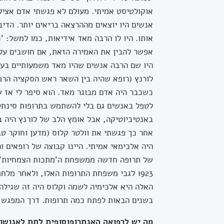
אוקולטיסט אמיתי. מעולם לא פגשתי אדם אציל
אנשים היו יוצאים מההרצאה בריאים יותר. הדי
אותו. היו לו הרבה מאד אידיאות, כמו למשל: '
אפשר להבין את האמירה הזאת, אם חושבים על 
היו שם הרבה אנשים שהיו מאד משמעותיים בעבו
כשכבר היה אדם מבוגר מאד. הוא סיפר לי אז 
לטפל באנשים גם בלי להשתמש בתרופות סינתטי
באנטיביוטיקה, אבל אומץ הלב של לורנץ היה ב
אחר כך פגשתי את וולטר קלוס (מדען וחוקר טב
היה אלכימאי אמיתי. היינו קבוצה של רופאים ו
של תרופה חדשה ממשפחת ה'מתכות הצמחיות'. 
האלה היא אלכימיה לשמה וקלוס היה זה שגילה 
בשנים הבאות לפתח כמה תרופות. דרך המפגש 
מה יש לרפואה האנתרופוסופית לתת לאנושו