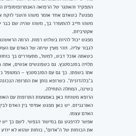
התפקיד והאתגר של הרפואה האנתרופוסופית הו
מפגש? כשאדם אחד אומר משהו והשני לוקח את
משהו חייב להתעורר בך, משהו שהיה שם כבר ק
אקטיביות.
מפגש יכול להיות בשלוש רמות. הרמה הראשונה 
לגבור עליה. זוהי מעין שיחה של האדם עם העו
כשאתה אוכל דבש, למשל, מתעוררים בך כוחות
תלויה בסובסטנץ. גם כשפוגשים אנשים, אתה 
אתו בשפתו. כך גם עם הסובסטנץ – המטופל נ
ב'בלהדונית'. כשרופא נותן את התרופה הנכונה
בשינה, המחלה התחילה.
הרופא משוחח כאן באמצעות התרופות עם האורג
האורגניזם. יש כאן מפגש אמיתי בין האדם לבי
האדם עצמו.
אפשר להיפגש גם במישור הנפשי. לשם כך יש ל
את הכוחות של ה'אדום', כוחות שהוא לא יודע 