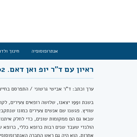
אנתרופוסופיה
חינוך ולדו
ראיון עם ד"ר יופ ואן דאם. 25.03.02
ערך וכתב: ד"ר אבישי גרשוני / התפרסם בחיים ה
בשנת 1991 יצאנו, שלושה רופאים צעירי
שוויץ. פגשנו שם אנשים צעירים כמונו שנתקבצ
שבאו גם הם ממקומות שונים, כדי לחלק איתנו א
הולנדי שעבד שנים רבות כרופא כללי, כרופא ש
אחרות. הוא היה גם ראש החברה האנתרופוסופי