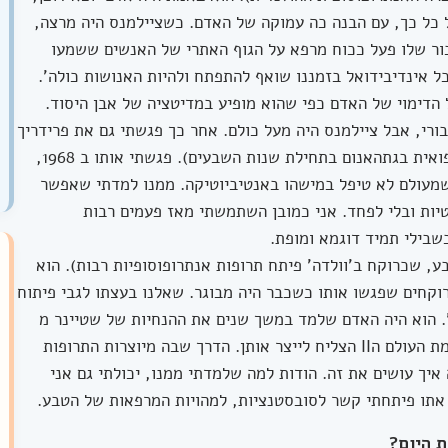
 כל כך, עם הבנה כה עמוקה של האדם. כשציילמנס היה מרצה,
בור שלו פעל ככוח מרפא על הגוף האתרי של האנשים ששמעו
כל אינדיבידואל בזמננו שואף להתפתח ולהיות האנושות כולה'.
הדימוי של האדם כפי שהוא מופיע במדיטציה של אבן היסוד.
רי, אבל ציילמנס היה מעל כולם. אחר כך פגשתי גם את פרידריך
לורנץ (רופא שהיה בין השאר ראש הסקציה הרפואית בגתהאנום בתחילת שנות השבעים). פגשתי אותו ב 1968,
שמעולם לא טיפל במישהו באנטיביוטיקה. ממנו למדתי שאפשר
ות ובלי לפחד. אני כמובן השתמשתי מאז פעמים רבות
שבילי תמיד דוגמא ומופת.
ע, שכרוקח ב'וולדה' פיתח תרופות אנתרופוסופיות רבות). הוא
רוקחים שפגשו אותו כשכבר היה מבוגר. שאלנו בעצתו לגבי פיתוח
הוא היה האדם שלמד במשך שנים את ההנחיות של שטיינר מ
1923 לגבי משפחת התרופות האלו, ולאחר מלחמת העולם הII הצליח לייצר אותן. הדרך שבה מיוצרות התרופות
איך עושים את זה. הודות למה שלמדתי ממנו, יכולתי גם אני
אתו פיתחתי קשר לסובסטנציות, למהויות המרפאות של הטבע.
ת היום?