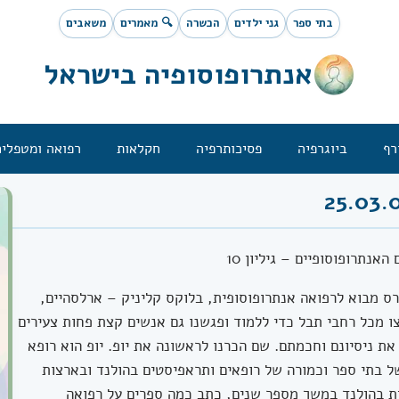
בתי ספר
גני ילדים
הכשרה
🔍 מאמרים
משאבים
אנתרופוסופיה בישראל
רף
ביוגרפיה
פסיכותרפיה
חקלאות
רפואה ומטפלים
אנתרופוסופיים – גיליון 10
ם, לקורס מבוא לרפואה אנתרופוסופית, בלוקס קליניק – ארלסהיים,
ו מכל רחבי תבל כדי ללמוד ופגשנו גם אנשים קצת פחות צעירים
ת ניסיונם וחכמתם. שם הכרנו לראשונה את יופ. יופ הוא רופא
ל בתי ספר וכמורה של רופאים ותראפיסטים בהולנד ובארצות
ת בהולנד במשך מספר שנים, כתב כמה ספרים על רפואה