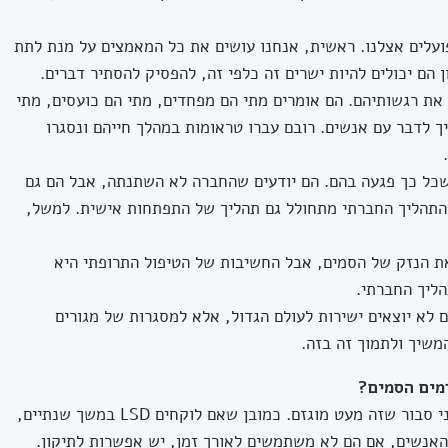
ועלים אצלנו. ראשית, אנחנו עושים את כל המאמצים על מנת לתת
הם יכולים להיות ישרים זה כלפי זה, להפסיק להסתיר דברים.
ת רגשותיהם. הם אומרים מתי הם מפחדים, מתי הם כועסים, מתי
ך לדבר עם אנשים. רובם עברו טראומות במהלך חייהם ונסגרו
שכל כך פגעה בהם. הם יודעים שהחברה לא השתנתה, אבל הם גם
התהליך החברתי מתחולל גם תהליך של התפתחות אישית. למשל,
ת הנזק של הסמים, אבל החשיבות של הטיפול התרופתי היא
הליך החברתי.
לא יוצאים ישירות לעולם הגדול, אלא למסגרות של מגורים
משיך ולתמוך זה בזה.
מים הסמים?
יש דעה רווחת שנזק מסמים הוא לכל החיים. אני סבור שזה מעט מוגזם. כמובן שאם לוקחים LSD במשך שנתיים,
 האנשים, אם הם לא משתמשים לאורך זמן, יש אפשרות לתיקון.