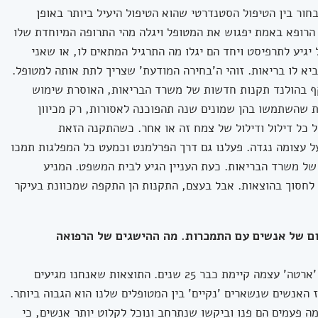
בחור בין הטיפול הסטנדרטי שהוא הטיפול היעיל ביותר באופן
 הרופא באמת יפגוש את המטופל ויגלה מהי התרופה המיוחדת שלו
יגיע לתרפיסט ויחד הם יגלו מה התרגיל המתאים לו, או שאני
יא לו בריאות. זוהי ה'בחירה המודעת' שצריך לתת אותה למטופל.
קף בהולנד תקנות חדשות של משרד הבריאות, האוסרת שימוש
ת שהשתמשו בהן שמונים שנה תהפוכנה לאסורות, רק מכיוון
ל כל דילול ודילול של צמח זה או אחר. כשהתקנה הזאת
נה, אספנו 80,000 חתימות על עצומה נגדה. פעלנו גם דרך הפרלמנט וכמעט כל המפלגות תמכו
ל משרד הבריאות. כעת העניין הגיע לבית המשפט. המניע
לחסוך בהוצאות. אבל בעצם, התקנות הן התקפה שמכוונת בעיקר
ום של אנשים עם התמכרות. מה ההישגים של הרפואה
אני מטפל באנשים עם התמכרות כבר 13 שנים. 'ארטה' עצמה קיימת כבר 25 שנים. התוצאות שאנחנו מגיעים
ז האנשים שנשארים 'נקיים' בין המטופלים שלנו הוא הגבוה ביותר.
ה פעמים הם פנו וביקשו שנתרחב ונוכל לקלוט יותר אנשים, כי