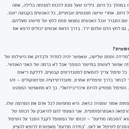
ו במהלך כל היום. גילינו שעל מנת לזכות למנוחה בלילה, אתה
 היום. אחרי שישה מפגשים שבועיים, כל האנשים בקבוצה ישנו.
. שם התברר שכל האנשים נמצאו תחת לחץ של מישהו מעליהם.
גם לחץ הדם שלהם ירד. בדרך הזאת אנשים יכולים לרפא את
סופית?
 למדידה ותחת שליטה, שאפשר יהיה למדוד ולבדוק את היעילות של
 זה אפשר לעשות במישור הגופני אבל לא ברמה של האני האנושי.
. כל טיפול צריך להתאים לסטנדרטים קבועים. לדלקת ריאות
 לבחור בדרך טיפולית אחרת. סטנדרטיזציה ופרוטוקולים – זהו
 הטיפול מפסיק להיות אינדיבידואלי. כך לא מתאפשר המפגש
פחות אסור שתהיה כזאת. היא מחפשת לכל אדם את התרופה שלו.
הרפואה האנתרופוסופית. אני הצעתי להם להיאבק על זכותו של
הוא 'הסכמה מודעת' – זכותו של המטופל לקבל הסבר על הטיפול
להסכים לטיפול או לא). 'בחירה מודעת' מאפשרת לרופא להציע