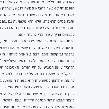
לאדם לחוות צליל, או תנועה, או צבע, שלא בא
האומנותית אפשר להביא תנועה לנפש, שחלק מ
זאת, כאמור, פגישה במישור הנפשי. אבל הנפש
אינה פסיכותראפיה, אלא היא משפיעה גם גופנ
מה הוא יכול ורוצה לעשות, עד היכן הוא רוצה
לפעמים צריך עזרה כדי להעיר אותם.
הרמה השלישית של המפגש היא הרמה הרוחית, 
חדשה לחייו, אידיאל חדש. כשהייתי סטודנט וע
פרנקל וביקשתי ממנו לכתוב מאמר לעיתון. הוא
לבית הספר שלו: 'האסכולה הוינאית השלישית'
הליבידו, את המניע של חיי האדם. האסכולה ה
פרנקל אמר שהאדם מונע על ידי הרצון למצוא 
לראות שהרצון למשמעות הוא באמת האמצע, בין
זוהי גם המטרה של הרפואה האנתרופוסופית –
צריך מפגשים, צריך אנשים אחרים. לכן, לדעתי
ליצור קבוצות של תמיכה הדדית. פעם, למשל, 
האנשים גילו שהם כולם עושים את אותה טעות.