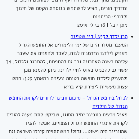
ומדריך הורים, מציע להשתמש בנוסחת הקסם של חינוך
ולדורף: הריתמוס
מתן יובל | 16 ביולי 2019
הכן ילדך לקיץ | דני שטיינר
המעבר מסדר היום של ימי הלימודים אל החופש הגדול
מעניק לילדנו הזדמנות לנוח, לעבד ולהפנים את שעבר
עליהם בשנה האחרונה וכך גם להתפתח, להתבגר ולגדול, אך
עשוי גם להכניס כאוס לחיי ילדינו. ניתן להמנע מכך
ולהעניק לילדנו חופשה בטוחה ונעימה במאמץ קטן: חמש
עצות מעשיות ליצירת קיץ בריא
לגדול בחופש הגדול – סיכום וובינר להורים לקראת החופש
הגדול של הילדים
פאנל מרצים בוובינר יחיד מסוגו, שביקש לתת מענה להורים
לקראת אתגרי החופש הגדול הצפויים. אפשר להגיד
שהוובינר היה פשוט… גדול! המשתתפים קיבלו השראה וגם