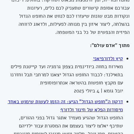
עבורכם אסופת קישורים שתעניק לכם כלים, רעיונות
ונקודות מבט שונות שיעזרו לכם לנווט את החופש הגדול
בהצלחה, ליצור איזון בין מנוחה לפעילות, ולדאוג לרווחה
הפיזית והנפשית של כל בני המשפחה.
מתוך "אדם עולם":
קיץ ולדורפיאני
מאירוח בחווה ביודינמית בצפון גרמניה ועד קייטנת פילים
בתאילנד: לכבוד החופש הגדול יצאנו למרחבי תבל וחזרנו
עם מקבץ חופשות בהשראה אנתרופוסופית
יובל גומא | 4 ביולי 2023
דרקון ה"חופש הגדול" הגיע: זה הזמן לעשות שימוש באחד
מיסודות הפלא של חינוך ולדורף
החופש הגדול שהגיע מעמיד אתגר גדול בפני ההורים,
שתיכף יאלצו ליצור בעצמם את המסגרת עבור ילדיהם
הקטנים. מתן יובל, מלווה ויועץ חינוכי לצוותים חינוכיים