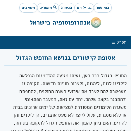
בתי ספר
גני ילדים
הכשרה
🔍 מאמרים
משאבים
אנתרופוסופיה בישראל
תפריט ☰
אסופת קישורים בנושא החופש הגדול
החופש הגדול כבר כאן, ואיתו מגיעה ההזדמנות הנפלאה
לילדינו לנוח, ליהנות, ולצבור חוויות חדשות. תקופה זו
מאפשרת להם לעבד את אירועי השנה החולפת, להתפתח
ולהתבגר בקצב שלהם. יחד עם זאת, המעבר הפתאומי
משגרת הלימודים המסודרת למציאות של ימים ארוכים בבית
או ללא מסגרת, עלול לייצר לא מעט אתגרים, הן לילדים והן
להורים. האם ניתן להפוך את החופש הגדול לתקופה בטוחה,
מהנה ופורייה, תוך הימנעות מכאוס ושחיקה? בהחלט! ריכזנו