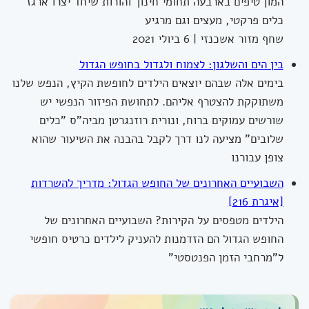
המון טיפים בארבעה תחומי חינוך והורות שיחד יצרו ארגז
כלים פרקטי, מעצים וגם מרגיע
שחף מזור אשכנזי | 6 ביולי 2021
בין הים והשלגון: לצמוח ולגדול בחופש הגדול
בימים אלה שבהם יוצאים הילדים לחופשת הקיץ, הנפש שלנו
משתוקקת להצטרף אליהם. לתחושת הפיזור הנפשי יש
שורשים עמוקים ברוח, ונורית רוזנגרטן מביה"ס "כלים
שלובים" מציעה לנו דרך לקבל בהבנה את השיעור שהוא
צופן עבורנו
השבועיים האחרונים של החופש הגדול: מדריך להשרדות
[איגרת 216]
הילדים מטפסים על הקירות? השבועיים האחרונים של
החופש הגדול הם הזדמנות להעניק לילדים כרטיס חופשי
ל"מרחבי הזמן הפנטסטי"