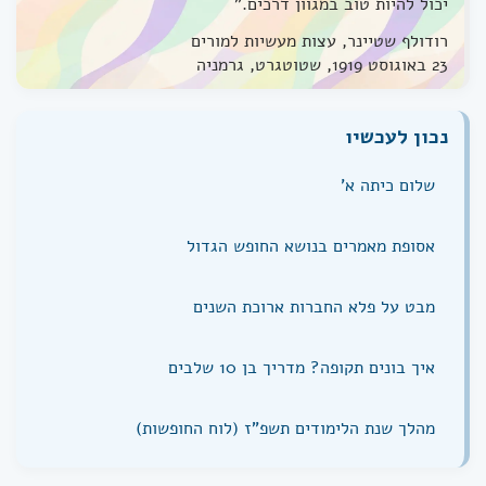
יכול להיות טוב במגוון דרכים."
רודולף שטיינר, עצות מעשיות למורים
23 באוגוסט 1919, שטוטגרט, גרמניה
נכון לעכשיו
שלום כיתה א'
אסופת מאמרים בנושא החופש הגדול
מבט על פלא החברות ארוכת השנים
איך בונים תקופה? מדריך בן 10 שלבים
מהלך שנת הלימודים תשפ"ז (לוח החופשות)