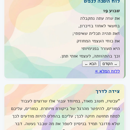
לוח השנה לנפש
שבוע 19
את שזה עתה נתקבלה
בחשאי לאחוז בזיכרון,
זאת תהיה תכלית שאיפתי;
את כוחי העצמי המחוזק
היא תעורר בפנימיותי
וכך בהתהוותה, לעצמי אותי תתן.
→ הקודם
הבא ←
ללוח המלא »
צידה לדרך
"עכשיו, חשוב מאוד, במיוחד עבור אלו שרוצים לעבוד
כמורים, להיפטר מהרגל של ביקורת מיותרת. כמורים, עליכם
לפתח תחושה חזקה לכך; עליכם בהחלט להיות מודעים לכך
שלא מדובר תמיד בניסיון לשפר את מה שכבר נעשה. דבר