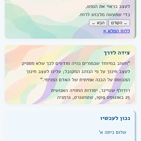
לעצב כראוי את הנפש,
כדי שתעשה מלבוש לרוח.
→ הקודם
הבא ←
ללוח המלא »
צידה לדרך
"חשוב במיוחד שכמורים נהיה מודעים לכך שלא מספיק
לעצב חינוך על פי הנוהג המקובל; עלינו לעצב חינוך
המבוסס על הבנה אמיתית של האדם הפנימי."
רודולף שטיינר, יסודות החוויה האנושית
25 באוגוסט 1919, שטוטגרט, גרמניה
נכון לעכשיו
שלום כיתה א'