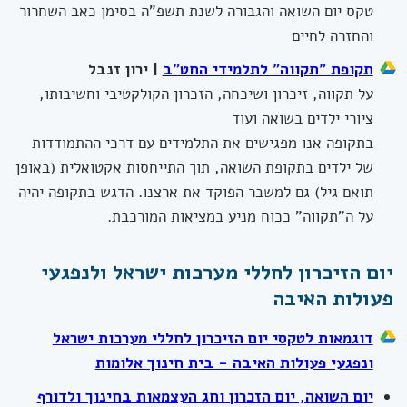
טקס יום השואה והגבורה לשנת תשפ"ה בסימן כאב השחרור
והחזרה לחיים
תקופת "תקווה" לתלמידי החט"ב
| ירון זנבל
על תקווה, זיכרון ושיכחה, הזכרון הקולקטיבי וחשיבותו,
ציורי ילדים בשואה ועוד
בתקופה אנו מפגישים את התלמידים עם דרכי ההתמודדות
של ילדים בתקופת השואה, תוך התייחסות אקטואלית (באופן
תואם גיל) גם למשבר הפוקד את ארצנו. הדגש בתקופה יהיה
על ה"תקווה" ככוח מניע במציאות המורכבת.
יום הזיכרון לחללי מערכות ישראל ולנפגעי
פעולות האיבה
דוגמאות לטקסי יום הזיכרון לחללי מערכות ישראל
ונפגעי פעולות האיבה - בית חינוך אלומות
יום השואה, יום הזכרון וחג העצמאות בחינוך ולדורף