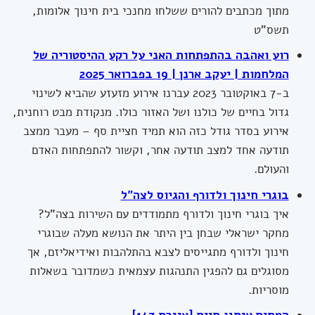
מתוך מכתבים להורים ששלחו מחנכי בית חינוך אלומות,
תשס"ט
רוע ואהבה בהתפתחות האני על רקע ההיסטוריה של
המלחמות | יעקב ארנן | 19 בפברואר 2025
ב-7 באוקטובר 2023 עברנו אירוע מזעזע שהביא לשינוי
גדול בחיים של כולנו ושל האזור כולו. מנקודת מבט רוחנית,
אירוע בסדר גודל כזה הוא תמיד חציית סף – מעבר ממצב
תודעה אחד למצב תודעה אחר, וקשור להתפתחות האדם
והעולם.
בוגרי חינוך ולדורף והגיוס לצה"ל
איך בוגרי חינוך ולדורף מתמודדים עם השירות בצה"ל?
מחקר ישראלי שבחן בין היתר את הנושא מעלה שבוגרי
חינוך ולדורף מתגייסים לצבא בהתלהבות ואידיאליזם, אך
מסוגלים גם להפגין התנהגות עצמאית כשמדובר בשאלות
מוסריות.