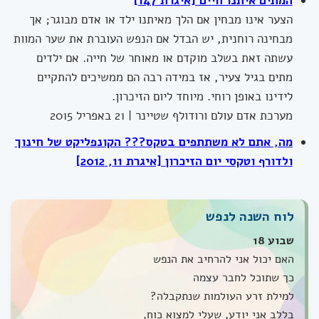
המתים איתנו חיים [איגרת 147]
הצער אינו מבחין אם הלך מאיתנו ילד או אדם מבוגר; אך
מבחינה רוחנית, יש הבדל אם הנפש העוברת את שער המוות
עשתה זאת בשלב מוקדם או מאוחר של חייה. אם ילדים
מתים בגיל צעיר, אז במידה רבה הם ממשיכים להתקיים
לידינו באופן רוחי. מיוחד ליום הזיכרון.
מערכת אדם עולם ורודולף שטיינר | 21 באפריל 2015
מה, אתם לא משתתפים בטקס??? הקונפליקט של חינוך
ולדורף וטקסי יום הזיכרון [איגרת 11, 2012]
לוח השנה לנפש
שבוע 18
האם יכול אני להרחיב את הנפש
כך שתוכל לחבר עצמה
למילת זרע העולמות שנתקבלה?
בללב אני יודע, שעלי למצוא כוח,