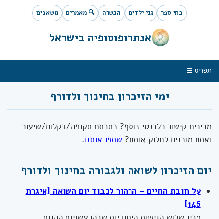
בתי ספר
גני ילדים
הכשרה
🔍 מאמרים
משאבים
אנתרופוסופיה בישראל
תפריט ☰
ימי הזיכרון בחינוך ולדורף
מכירים קישור רלבנטי נוסף? כתבתם תקופה/דקלום/שיעור
ואתם מוכנים לחלוק אותם?
שתפו אותנו
.
יום הזיכרון לשואה ולגבורה בחינוך ולדורף
על חובת החיים – הרהור לכבוד יום השואה [איגרת
146]
מבין שלוש הגישות היסודיות שבהן עשויות ההגות