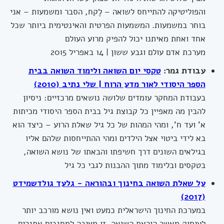
והפוליטיקה להתייחס לשואה – לֶקח, הסבר ומשמעות – אני
בוחר במשמעות. המשמעות הפרטית והאינטימית ביותר שכל
אחד ואחת מאיתנו יכול להפיק מרוע העולם
מערכת אדם עולם וגבע ששון | 14 באפריל 2015
עבודת גמר:
טקסי יום השואה ולימוד השואה בבית
הספר היסודי לאור מדע הרוח | שלי נתיב (2010)
בעבודת המחקר עומדים שלושה נושאים מרכזיים: ניסיון
להבין מה מאפיין כל קבוצת גיל בבית הספר היסודי מכיתות
א' ועד ח', ומהי המהות של כל גיל שאלת הרוע – כיצד הוא
בא לידי ביטוי אצל הילדים ומהי ההתייחסות שלהם אליו
בגילאים השונים דרך חשיפתו והבאתו של נושא השואה,
בטקסים ובלימוד מתוך ההבנות לגבי כל גיל
על שאלת השואה בחינוך ובהוראה - גלעד גולדשמידט
(2017)
במערכת החינוך הישראלית כמעט ואין נושא מורכב יותר
לעיסוק מאשר הוראת השואה. זו מציבה למחנכים אתגרים