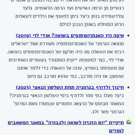
רגשיים מן הרמה האישית ועד הרמה הלאומית. גלעד
גולדשמידט בוחן כיצד ניתן לחשוף את הילדים לשאלות
הרוע המוחלט באופן הנכון לגילם
איפה היו האנתרופוסופים בשואה? אודי לוי (2019)
מוצאה הגרמני של האנתרופוסופיה מעוררת אצל ישראלים
רבים את השאלה מה היה חלקם של האנתרופוסופים בשואה.
אודי לוי, נצר למשפחה ייקית המתגורר בעשורים האחרונים
עם משפחתו בשוויץ, עונה על השאלה כדי ללמד אותנו
שהמצב אז היה מורכב, כפי שהוא מורכב גם היום
חינוך ולדורף בגרמניה תחת השלטון הנאצי (2023)
כיצד פעלו בתי ספר ולדורף בימי השלטון הנאצי בגרמניה?
המאמר מבוסס על הרצאה וחומרים שנמסרו מאת הפרופ'
הגרמני פטר זלג.
תיקיית "יום הזכרון לשואה ולגבורה" במאגר המשאבים
למורים