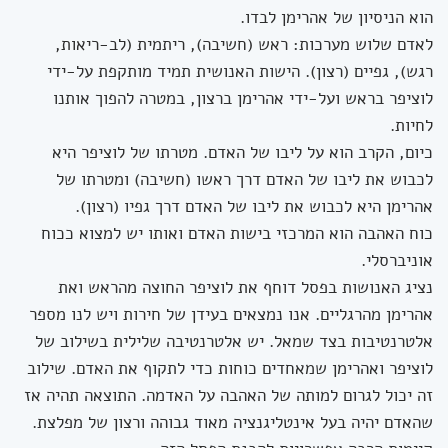
הוא הניסיון של אהרימן לבדו.
לאדם שלוש מערכות: ראש (חשיבה), ריתמית (לב-ריאות,
רגש), גפיים (רצון). הישות האנושית תמיד מותקפת על-ידי
לוציפר בראש ועל-ידי אהרימן ברצון, במטרה להפוך אותנו
לחיות.
כיום, הקרב הוא על ליבו של האדם. מטרתו של לוציפר היא
לכבוש את ליבו של האדם דרך ראשו (חשיבה) ומטרתו של
אהרימן היא לכבוש את ליבו של האדם דרך גפיו (רצון).
כוח האהבה הוא המרכזי בישות האדם ואותו יש למצוא ככוח
אוניברסלי.
נציג האנושות בפסל דוחף את לוציפר החוצה מהראש ואת
אהרימן מהרגליים. אנו נמצאים בעידן של חירות ויש לנו מספר
אלטרנטיבות בצד שמאל. יש אלטרנטיבה שלילית בשילוב של
לוציפר ואהרימן שמאחדים כוחות כדי לתקוף את האדם. שילוב
זה יכול לגרום למותה של האהבה על האדמה. התוצאה תהיה אז
שהאדם יהיה בעל אינטליגנציה מאוד גבוהה ורצון של מפלצת.