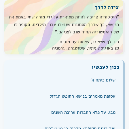
צידה לדרך
"היסטוריה צריכה להיות מתוארת על ידי מורה שחי באמת את
הנושא, כך שדרך התמונות שנוצרו עבור הילדים, תקופה זו
של ההיסטוריה תחיה שוב לפניהם."
רודולף שטיינר, שיחות עם מורים
28 באוגוסט 1919, שטוטגרט, גרמניה
נכון לעכשיו
שלום כיתה א'
אסופת מאמרים בנושא החופש הגדול
מבט על פלא החברות ארוכת השנים
איך בונים תקופה? מדריך בן 10 שלבים