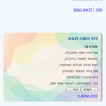
חזור
|
לראש המסך
לוח השנה לנפש
שבוע 19
את שזה עתה נתקבלה
בחשאי לאחוז בזיכרון,
זאת תהיה תכלית שאיפתי;
את כוחי העצמי המחוזק
היא תעורר בפנימיותי
וכך בהתהוותה, לעצמי אותי תתן.
→ הקודם
הבא ←
ללוח המלא »