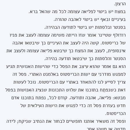
הרצון.
במצח יש ביטוי לפליאה עצומה לכל מה שהאל ברא.
בעיניים ובאף יש ביטוי לאהבה טהורה.
בסנטר ובלסתות יש ביטוי לתודעה הבהירה.
רודולף שטיינר אומר שזו הייתה משימה עצומה לעצב את פניו
של כריסטוס. קשה היה לעצב את העיניים כך שיבטאו אהבה
אינסופית, לעצב את המצח כך שיבטא פליאה עצומה ולעצב את
הסנטר והלסתות כך שיבטאו תודעה בהירה.
הוא גם אומר שהוא עיצב את הפסל כדי שהישות האנושית תגיע
למפגש מודרני עם ישות הכריסטוס באלמנט האתרי. פסל זה
צריך לסייע לנו להתאחד באתרי עם הכריסטוס. נוכל לעשות
זאת כשנפתֵח בתוכנו את שלוש התכונות שנציג האנושות בפסל
מבטא: פליאה, אהבה ותודעה. קודם לכל, נפתח בתוכנו אדם
חדש בעזרת פסל זה כדי לפגוש את הישות העילאית של
הכריסטוס.
ופסל זה משאיר אותנו חופשיים לבחור את הנתיב שניקח; לידה
חדשה או משהו אחר.