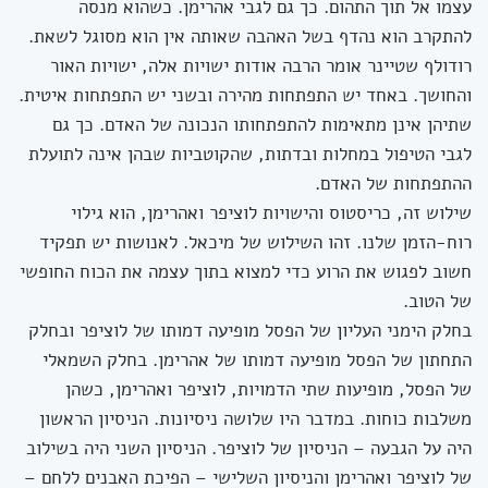
עצמו אל תוך התהום. כך גם לגבי אהרימן. כשהוא מנסה
להתקרב הוא נהדף בשל האהבה שאותה אין הוא מסוגל לשאת.
רודולף שטיינר אומר הרבה אודות ישויות אלה, ישויות האור
והחושך. באחד יש התפתחות מהירה ובשני יש התפתחות איטית.
שתיהן אינן מתאימות להתפתחותו הנכונה של האדם. כך גם
לגבי הטיפול במחלות ובדתות, שהקוטביות שבהן אינה לתועלת
ההתפתחות של האדם.
שילוש זה, כריסטוס והישויות לוציפר ואהרימן, הוא גילוי
רוח-הזמן שלנו. זהו השילוש של מיכאל. לאנושות יש תפקיד
חשוב לפגוש את הרוע כדי למצוא בתוך עצמה את הכוח החופשי
של הטוב.
בחלק הימני העליון של הפסל מופיעה דמותו של לוציפר ובחלק
התחתון של הפסל מופיעה דמותו של אהרימן. בחלק השמאלי
של הפסל, מופיעות שתי הדמויות, לוציפר ואהרימן, כשהן
משלבות כוחות. במדבר היו שלושה ניסיונות. הניסיון הראשון
היה על הגבעה – הניסיון של לוציפר. הניסיון השני היה בשילוב
של לוציפר ואהרימן והניסיון השלישי – הפיכת האבנים ללחם –