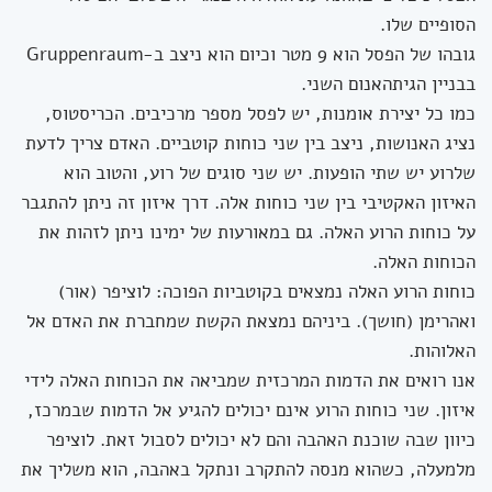
הסופיים שלו.
גובהו של הפסל הוא 9 מטר וכיום הוא ניצב ב-Gruppenraum
בבניין הגיתהאנום השני.
כמו כל יצירת אומנות, יש לפסל מספר מרכיבים. הכריסטוס,
נציג האנושות, ניצב בין שני כוחות קוטביים. האדם צריך לדעת
שלרוע יש שתי הופעות. יש שני סוגים של רוע, והטוב הוא
האיזון האקטיבי בין שני כוחות אלה. דרך איזון זה ניתן להתגבר
על כוחות הרוע האלה. גם במאורעות של ימינו ניתן לזהות את
הכוחות האלה.
כוחות הרוע האלה נמצאים בקוטביות הפוכה: לוציפר (אור)
ואהרימן (חושך). ביניהם נמצאת הקשת שמחברת את האדם אל
האלוהות.
אנו רואים את הדמות המרכזית שמביאה את הכוחות האלה לידי
איזון. שני כוחות הרוע אינם יכולים להגיע אל הדמות שבמרכז,
כיוון שבה שוכנת האהבה והם לא יכולים לסבול זאת. לוציפר
מלמעלה, כשהוא מנסה להתקרב ונתקל באהבה, הוא משליך את