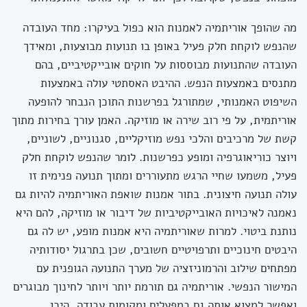
מה שהופך אוריתמיה לאמנות הוא כפול בעיקרו: מחד העובדה
שהנפש לוקחת חלק פעיל באופן בו תנועות מבוצעות, ומאידך
העובדה שהתנועות מבוססות על חוקים אובייקטיביים, בהם
מתנסים באמצעות הנפש. ההיבט האסתטי עולה באמצעות
השיפוט האמנותי, שמתורגל בפרשנות התוכן הנבחר להופעה
אוריתמית, על פי רוב שירה או מוזיקה. האמן עורך בחירות מתוך
קשת של מרכיבים והלכי נפש מוזיקליים, סגנוניים, לשוניים,
ויוצר כוריאוגרפיה ומופע כפרשנות. לומר שהנפש לוקחת חלק
פעיל, משמעו שחיי הרגש מתעוררים ומתוך תנועה פנימית זו
עולה תנועה חיצונית. בתור אמנות שואפת האוריתמיה להיות גם
נאמנה לאיכויות האובייקטיביות של דיבור או מוזיקה, להם היא
נותנת ביטוי. למרות שאוריתמיה היא אמנות מופע, יש לה גם
היבטים חינוכיים ותרפויטיים חשובים, שכן בתרגול יסודותיה
מפתחים שילוב והרמוניזציה של מערך התנועה הגופנית עם
המישור הנפשי. אוריתמיה גם תורמת יותר ויותר לחינוך מבוגרים
ואפשר למצוא אותה גם במפעלים ומקומות עבודה, היכן