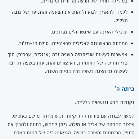
במוזיקה חוויה של תרצה מז'ורית ומינורית.
ללמוד להאזין, לנוע ולזהות את הפעמה והתנועה של גובה
הצליל.
תרגילי האזנה עם אינטרוולים מגוונים.
המחוות הראשונות לצלילים ספציפיים, סולם דו-מז'ור.
אפשרות לעשות אוריתמיה בשפה זרה (אנגלית, ערבית) תוך
כדי תחושה של האותיות, העיצורים והתנועות בשפה זו. יפה
לעשות גם הצגה בשפה זרה בסיום השנה.
כיתה ה'
נקודות מבט ונושאים כלליים:
המשך עבודה עם צורות דקדוקיות. דגש מיוחד מושם כעת על
עיצוב המחווה של צליל או מילה. ניתן לממש, לחוות ולהבין את
היופי, הריתמוס והצורה בשפה. הגיאומטריה של דמות האדם