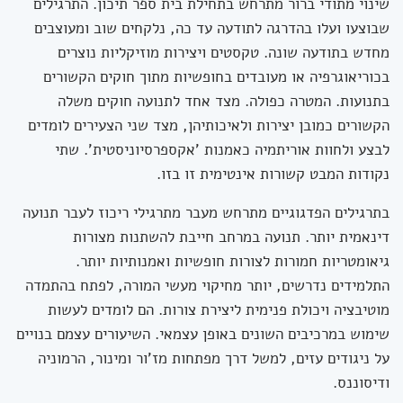
שינוי מתודי ברור מתרחש בתחילת בית ספר תיכון. התרגילים
שבוצעו ועלו בהדרגה לתודעה עד כה, נלקחים שוב ומעוצבים
מחדש בתודעה שונה. טקסטים ויצירות מוזיקליות נוצרים
בכוריאוגרפיה או מעובדים בחופשיות מתוך חוקים הקשורים
בתנועות. המטרה כפולה. מצד אחד לתנועה חוקים משלה
הקשורים כמובן יצירות ולאיכותיהן, מצד שני הצעירים לומדים
לבצע ולחוות אוריתמיה כאמנות 'אקספרסיוניסטית'. שתי
נקודות המבט קשורות אינטימית זו בזו.
בתרגילים הפדגוגיים מתרחש מעבר מתרגילי ריכוז לעבר תנועה
דינאמית יותר. תנועה במרחב חייבת להשתנות מצורות
גיאומטריות חמורות לצורות חופשיות ואמנותיות יותר.
התלמידים נדרשים, יותר מחיקוי מעשי המורה, לפתח בהתמדה
מוטיבציה ויכולת פנימית ליצירת צורות. הם לומדים לעשות
שימוש במרכיבים השונים באופן עצמאי. השיעורים עצמם בנויים
על ניגודים עזים, למשל דרך מפתחות מז'ור ומינור, הרמוניה
ודיסוננס.