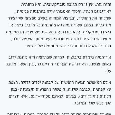
והזרועות. אין זו רק תגובה סובייקטיבית, היא מהותית
לאורגניזם הפיזי. היסוד האמנותי עולה בהתנסות פנימית,
שמלווה את התהליך, ובביצוע המחווה בשלב ספציפי של יצירה
מוזיקלית. כמובן שאוריתמיה לא מתרגמת כל מרכיב בשיר או
ביצירה מוזיקלית, אלא בוררת את מה שמבטא פרשנות מסוימת,
ממש כשם שצייר בוחר ספקטרום צבעים מתוך הפלטה כולה,
בכדי לבטא איכויות והלכי נפש מסוימים של נושאו.
אוריתמיה נלמדת בקבוצות, למרות שכתרפיה היא ניתנת לרוב
באופן פרטני. היא דורשת תנאים ייחודיים לה, בין השאר מדובר
על:
אולם המאפשר תנועה חופשית של קבוצת ילדים גדולה, רצפת
עץ קפיצית, סביבה שלווה, חופשיה מהפרעות חיצוניות (כגון
חלונות נוף גדולים), צבעים, שאינם מסיחי-דעת, אלא יוצרים
הלך נפש שליו ומרוכז.
שיעורי אוריתמיה מלווים לרוב על ידי פסנתר, למרות שבכיתות