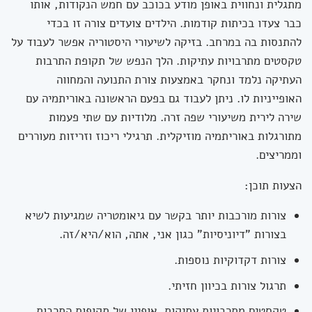
מתגלית ונחווית באופן מודע בכוכב עם חמש הנקודות, אותו
כבר צעדו בכיתות קודמות. הילדים צועדים צורה זו בכדי
להתנסות בה במרחב. בזיקה לשיעורי היסטוריה אפשר לעבוד על
טקסטים מתרבויות עתיקות. הלך הנפש של תקופת התרבות
העתיקה נלמד ונחקר באמצעות צורת התנועה והמחווה
האופייניות לו. ניתן לעבוד גם בפעם הראשונה באוריתמיה עם
שירה לירית משיעורי שפה זרה. מלודיות עם שתי פעמות
מתורגלות באוריתמיה מוזיקלית. תרגילי ריכוז וזריזות מעוררים
וממריצים.
הצעות תוכן:
צורות מורכבות יותר בקשר עם גיאומטריה שמגיעות לשיא
בצורות "דיוניסיות" כגון אני, אתה, הוא/היא/זה.
צורות דקדוקיות נוספות.
תרגול צורות בכיוון חזיתי.
טקסטים מתרבויות עתיקות. אופיין של תקופות התרבות