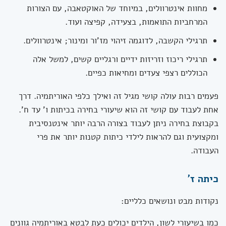
מחוות אינטרוולים, במיוחד של האוקטאבה, עם הצורות
המרחביות התואמות, בצעידה, קפיצה ועוד.
תרגילי הקשבה, לדוגמה זיהוי מז'ור ומינור; אינטרוולים.
תרגילי ריכוז וזריזות ידיים ורגליים קשים, למשל אלה
הכוללים רצפי צעדים ומחיאות כפיים.
פעמים רבות עולה קושי מגיל זה ואילך כלפי האוריתמיה. דרך
אחת לעבוד עם קושי זה הוא שיעורי בחירה בכיתות ו' עד ח'.
בקבוצת בחירה ניתן לעבוד בצורה הרבה יותר אינטנסיבית
ומקצועית וגם להראות לילדי כיתות קטנות יותר את פרי
העבודה.
כיתה ז'
נקודות מבט ונושאים כלליים:
כמו בשיעורי לשון, הילדים יכולים כעת לבטא באוריתמיה גוונים