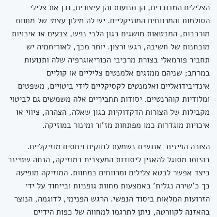
הצלילים המדוברים, הן תנועות והן עיצורים, וכן את צלילי
הסולמות והמרווחים המוזיקליים. יש לה מילון עצמי של מחוות
מורכבות, המבטאות מושגים כגון הלכי נפש, צבעים או איכויות
מובחנות של חשיבה, רגש ורצון. יותר מכך, לאוריתמיה יש
תחביר פורמאלי בצורת מרכיבי הכוריאוגרפיה שלה ותנועות
במרחב; שניהם ממזגים אלמנטים צליליים או קוליים
אינדיבידואליים ואלמנטים לקסיקליים לידי ביטויים, משפטים
ומלודיות קוהרנטיים. יסודות תחביריים אלה משמשים גם לביטוי
מקבילות של הצורות הדקדוקיות כגון שאלה, הצהרה, ציווי או
איכויות מוגדרות כמו מפתחות מז'ור ומינור במוזיקה.
הצורה הפיזית-אנושית נשמעת לחוקים ויחסים מוזיקליים.
בהיותו מסוגל להאזין ליסודות המעצבים במוזיקה, הנחה שטיינר
כיצד אפשר לבטא צלילים ומרווחים במחוות. המוזיקה מופיעה
כך כ'שירה נגלית' באמצעות מחוות גופניות ובייחוד על ידי
הזרועות המלאות ביסוד הנפשי. הרגש הפנימי, לדוגמה, הנוצר
בהאזנה לקוורטה, ניתן לתרגמו למחווה של כפות הידיים