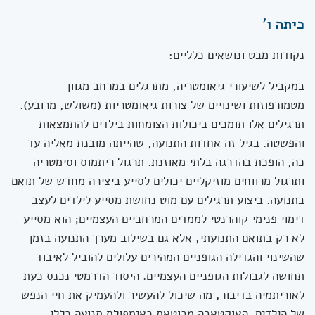
כיתה ו'
נקודות מבט ונושאים כלליים:
במקביל לשיעורי גיאומטריה, מתרגלים במרחב מגוון
מטמורפוזות ושינויים של צורות גיאומטריות (משולש, מרובע).
תרגילים אלו תומכים ביכולות הצומחות בילדים להתמצאות
והפשטה. בגיל זה אחדות התנועה, שהייתה מובנת מאליה עד
כה, הופכת בהדרגה בלתי מאוזנת. תרגול ריתמוס וסימטריה
ותרגול מרווחים מוזיקליים יכולים לסייע ביצירה מחדש של תואם
בתנועה. ביצוע תרגילים עם מוט נחושת מסייע לילדים לעצב
דימוי פנימי קוהרנטי לממדים המרחביים העצמיים; הוא מסייע
לא רק בתואם התנועתי, אלא גם בשילוב מערך התנועה בזמן
שהשינוי והגדילה הגופניים המהירים עלולים להוביל לאיבוד
תחושה לגבולות הגופניים העצמיים. היסוד הדרמטי נכנס כעת
לאוריתמיה בדיבור, מה שיכול להעשיר ולהעמיק את חיי הנפש
של הילדים. האוקטאבה מבוטאת כאימפולס תנועה כללי