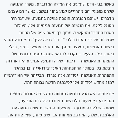
כאשר בני-אדם שומעים את המילה המדוברת, מערך התנועה
שלהם מופעל והם מתחילים לנוע בתוך נפשם; כאשר הם עצמם
מדברים, ישותם הפנימית הופכת פעילה בתנועה. שטיינר היה
מסוגל לקלוט את הנטיות של תנועות פנימיות אלו, העולות
באדם המדבר והמקשיב. מתוך כך תיאר שפה של מחוות
שנוצרות על ידי האדם כולו: "דיבור נראה לעין". הוא נובע מזרע
בישות האנושית, ומעצב ומחנך את הגוף כאמצעי ביטוי, ככלי
ביטוי. בילד הצעיר – וקרוב לוודאי שגם בזמנים קדומים של
התפתחות האנושות – דיבור, שירה ותנועה אנושית היוו אחדות
חובקת כל. במהלך ההתפתחות האינדיבידואלית וכן במהלך
התפתחות האנושות, יסודות אלה נפרדו. תכליתה של האוריתמיה
למזג מחדש יסודות אלו לסינתזה חדשה גבוהה יותר.
אוריתמיה היא מבע בתנועה ומחווה (ומגשימה יסודות נוספים
כגון צבע באמצעות תלבושות ותאורה) של זרם התנועה,
שמתגבש לצורה מודעת באמצעות הנפש. זו שפת תנועה עם
האלפבית שלה, המורכב ממחוות אב-טיפוסיות, שמייצגות את