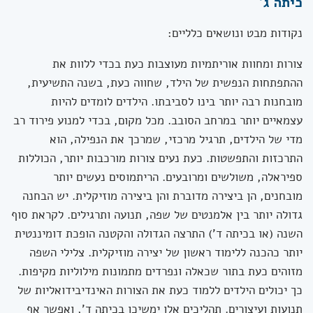
כיתה ג'
נקודות מבט ונושאים כלליים:
צורות ומחוות אוריתמיות מעוצבות כעת בכדי ללוות את
ההתפתחות הנפשית של הילד, שחווה כעת, בשנה התשיעית,
מובחנות רבה יותר בינו לסביבתו. הילדים לומדים להיות
עצמאיים יותר במרחב הסובב. מכל מקום, בכדי למנוע פירוד רב
מדי של הילדים, תרגיל מרכזי, שמרכך את הנפילה, הוא
התרכזות והתפשטות. כעת נעים צורות מורכבות יותר, הכוללות
ספיראלה, משולשים ומרובעים. הריתמוסים נעשים יותר
מובחנים, הן ביצירה מדוברת והן ביצירה מוזיקלית. יש הבחנה
גדולה יותר בין אלמנטים של שפה, תנועה ותרגילים. לקראת סוף
השנה (או בכיתה ד') התרצה הגדולה והקטנה הופכת דומיננטית
יותר כהכנה ללימוד ראשון של יצירה מוזיקלית. צלילי השפה
מזוהים כעת בתור שכאלה ונפרדים מתמונות מילוליות מקיפות.
כך יכולים הילדים ללמוד כעת את הצורות האינדיבידואליות של
תנועות ועיצורים. תהליכים אלו ימשיכו בכיתה ד', ואפשר אף