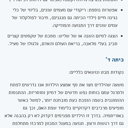
אפשרות נוספת: ריקודי עם מעמים שונים, בליווי של כלי
נגינה חיים (ילדי הכיתה גם מנגנים), חיבור לפולקלור של
עמים שונים דרך התנועה והמוזיקה.
הצגה לסיום השנה או של שליש: מסכת של טקסטים קצרים
סביב בעלי מלאכה, בריאת העולם והאדם, גלגולו של מעיל.
כיתה ד'
נקודות מבט ונושאים כלליים:
משעה שהילדים חצו את סף אמצע הילדות אנו נדרשים לפתח
ולתרגל עמם כוחות נפש חדשים של דמיון ומוסריות. ההתנסות
ההומוגנית בשפה הופכת כעת מובחנת יותר, למשל כאשר
מופיעים מרכיבים דקדוקיים בלימוד שפת האם, וכך גם
באוריתמיה. בדרך זו הילדים מפנימים דקדוק לא רק בהבנה אלא
גם דרך רגשות ורצון. תנועה במעגל המכוון למרכזו מתחלפת