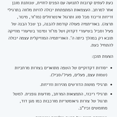
כעת לעתים קרובות לתנועה עם הפנים לחזית, שנותנת מובן
אחר למרחב. העצמאות המתפתחת יכולה להיות מלווה בתרגילי
זריזות וריכוז מכל סוג ותרגול אינטרוולים (מז'ור, מינור,
תרצה). באוריתמיה פעולה קודמת להבנה, כך שכל הבנה של
פעיל וסביל בשיעורי דקדוק ושל מז'ור ומינור בשיעורי מוזיקה
תובא רק במהלך כיתה ה'. האוריתמיה המוזיקלית עצמה יכולה
להתחיל כעת.
הצעות תוכן:
יסודות דקדוקיים של השפה מתוארים בצורות מרחביות
(שמות עצם, פעלים, פעיל/סביל).
תרגילי מוטות הדורשים מהירות וזריזות.
תרגילי ריכוז, התמצאות המרחב, מודעות גופנית. למשל
תרגול של צורות גיאומטריות מורכבות כמו מגן דוד,
מחומשים וכיו"ב.