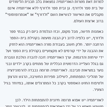
למרות זאת מטרות האוריתמיה נמצאות בלב תכנית הלימודים
של בית ספר ולדורף. גן ובית ספר ולדורף ללא אוריתמיה אינם
מקבלים את האישור לנשיאת השם "ולדורף" או "אנתרופוסופי"
ברוב ארצות העולם.
כאמנות חדשה, מכל מקום, וכזו הנלמדת כיום רק בבתי ספר
ולדורף, יש כלפיה לרוב רק הבנה מועטה בקהילת בית-הספר
הרחבה יותר. חלק חשוב בעבודת מורה האוריתמיה הוא לחזק
את ההבנה על ידי קורסים לא מקצועיים בקהילת בית הספר ועל
ידי שיחות והדגמות. ערך האוריתמיה זוכה להכרה הולכת וגוברת
גם בגלל העלייה הדרמטית הכללית של מתחים בקרב ילדים ובני
נוער במציאות סביבנו. לאוריתמיה תרומה נכבדה להרמוניזציה
של תהליכי התפתחות, לשילוב ספירות החשיבה, הרגש והרצון
ולטיפוח החוש האסתטי בקרב כל המתרגלים אותה, במיוחד בגיל
הצעיר.
לאוריתמיה יש אפוא תרומה חיונית להתפתחות הילד. לכן
מושקע מאמץ רב על ידי האחראים להתפתחות זו, להכשיר יותר