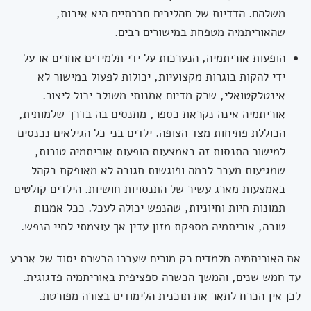
משלהם. הדדיות של תהליכים חברתיים היא איכות,
שהאוריתמיה מטפחת במישורים רבים.
הופעות אוריתמיה, הנערכות על ידי תלמידים אחרים או על
ידי להקות בוגרות מקצועיות, יכולות לפעול במישור לא
אינטלקטואלי, שרק מדיום אמנותי משולב יכול ליצור.
אוריתמיה אינה נקראת כספר, מתנסים בה בדרך שלמותית,
הכוללת פתיחות מצד הצופה. ילדים בני כל הגילאים נכנסים
למישור התנסות זה באמצעות הופעות אוריתמיה טובות,
שמגיעות מעבר לבמה ופוגשות תגובה לא מאופקת בקהל
באמצעות מארג עשיר של התנסויות חושיות. הילדים קולטים
תמונות חיות וחיוניות, שהנפש יכולה לעכל. ככל אמנות
טובה, אוריתמיה מספקת מזון עדין אך עוצמתי לחיי הנפש.
את האוריתמיה מלמדים רק מורים שעברו הכשרת יסוד של ארבע
עד חמש שנים, והמשך הכשרה ספציפית באוריתמיה פדגוגית.
לכן אין הכרח לתאר את תוכנית הלימודים בצורה מפורטת.