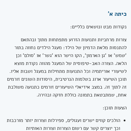
כיתה א'
נקודות מבט ונושאים כלליים:
צורות מרחביות ותנועות הזרוע מתפתחות מתוך ובהתאם
להתנסות מלאת הדמיון של הילד: מעגל הילדים נחווה בתור
'שמש' או 'גן הארמון', הקו הישר הוא 'גשר' או 'סולם' וכן
הלאה. הצורה האב-טיפוסית של המעגל מהווה נקודת מוצא
לשיעורי אוריתמיה וכל התנועות מתחילות במעגל ושבות אליו.
תוכן השיעור ארוג בשלמות הנרטיבית, היסודות השונים זורמים
זה לתוך זה. במצב אידיאלי השיעורים זורמים כתנועה משולבת
אחת, שמתבטאת בתמונה כוללת חזקה ובהירה.
הצעות תוכן:
הולכים קווים ישרים ועגולים, ספירלות וצורות יותר מורכבות
וכך יוצרים קשר עם רשום הצורות וצורות האותיות