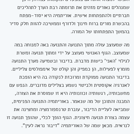
שמנהלים נאורים מזהים את תרומתה רבת הערך לתהליכים
חברתיים ולהתפתחות אישית. אוריתמיה היא יסוד-מפתח
בהכשרת מורים ברוח חינוך ולדורף וממשיכה להוות חלק סדיר
בהמשך התפתחותו של המורה.
מה שמעוצב עולה מתוך התנועה והתנועה באה למנוחה במה
שמעוצב. הגוף האנושי מעוצב על ידי ומתוך תנועה ומשרת
לגילוי 'האני' כישות מדברת. בדיבור ובשמיעה מערך התנועה
מומרץ לפעילות, הן כמפיק והן קולט של אימפולסים צליליים.
בדיבור התנועה ממוקדת ומרוכזת לנקודה בה היא הופכת
לאנרגיה אקוסטית ולביטוי נשמע בצלילים מדוברים. הנפש עם
מחשבותיה, רגשותיה וכוונותיה היא זו שמוסרת את הצורה,
המבנה והתוכן של מה שנאמר. באוריתמיה התנועה הפנימית,
שמביאה לעליית הדיבור, עוברת טרנספורמציה ומחצינה את
עצמה בצורת תנועה חיצונית. הגוף הופך לכלי, שהופך תנועה זו
לנראית. מכאן שמה של האוריתמיה "דיבור נראה לעין".