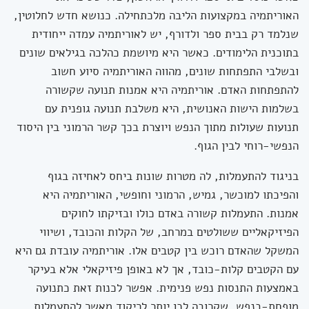
האוריתמיה במקצועות הליבה מלכתחילה. כנושא חדש לחלוטין,
שנלמד רק בבית ספר ולדורף, יש לאוריתמיה עמדה ייחודית
בתוכנית הלימודים. כאשר היא מיושמת כהלכה בגילאים שונים
ובשלבי התפתחות שונים, מהווה האוריתמיה סיוע חשוב
להתפתחות האדם. אוריתמיה היא אמנות תנועה שקשורה
בשלמות הישות האנושית, היא משלבת תנועה גופנית עם
תנועות שעולות מתוך הנפש ויוצרת בכך קשר הרמוני בין היסוד
הנפשי-רוחי לבין הגוף.
בניגוד להתעמלות, לה מטרות שונות ביחס לאחיזה בגוף
והפיכתו למוכשר, גמיש, הרמוני וחופשי, האוריתמיה היא
אמנות. התעמלות קשורה באדם כולו ובזיקתו לחוקים
הפיזיקאליים ששולטים במרחב, של הקלות והכובד, ושיווי
המשקל שהאדם רוכש בין קטבים אלו. אוריתמיה עובדת גם היא
עם הקטבים קלות-כובד, אך לא באופן פיזיקאלי אלא בעיקר
באמצעות התנסות נפש פנימית. אפשר לכנות זאת כתנועה
מופחת-בנפש
, שקרובה לכן יותר לריקוד מאשר להתעמלות.