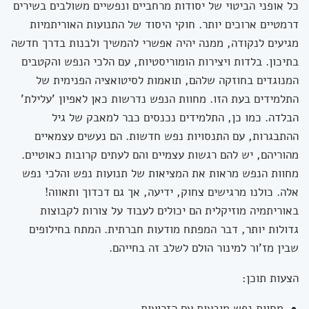
כל אופני הביטוי של יסודות מרחביים ונפשיים משולבים בשירים
דרמטיים ארוכים יותר. חוקי היסוד של התנועות האוריתמיות
מגיעים לנקודה, ממנה יהיה אפשרי להמשיך ולבנות בדרך חדשה
בתיכון. בלדות ויצירות הומוריסטיות, עם הלכי הנפש והקטבים
המנוגדים בחוזקה שלהם, תואמות לסיטואציה הפנימית של
התלמידים בעת הזו. מחוות הנפש נדרשות כאן לאפיון 'עלילת'
הבלדה. כמו כן, התלמידים נכנסים כבר למאבק של גיל
ההתבגרות, עם התנסויות נפש חדשות. הם נעשים עצמאיים
מהוריהם, יש להם רגשות עצמיים והם לעתים קרובות כאוטיים.
מחוות הנפש מראות את המציאות של תנועות נפש והלכי נפש
אלה. כולנו מרגישים צחוק, ידיעה, אך גם דכדוך ותאווה!
באוריתמיה מוזיקלית הם יכולים לעבוד על צורות לקבוצות
גדולות יותר, דבר המפתח מודעות חברתית. המתח בחילופים
שבין מז'ור למינור הולם לשלב זה בחייהם.
הצעות תוכן:
מחוות נפש מובעות עם הזרועות.